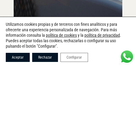
Utilizamos cookies propias y de terceros con fines analíticos y para
ofrecerte una experiencia personalizada de navegación. Para más
SOBRE NOSOTROS
información consulta la
política de cookies
y la
política de privacidad
.
CORTANDO EL MAR
Puedes aceptar todas las cookies, rechazarlas o configurar su uso
pulsando el botón "Configurar".
DESDE 1990
Aceptar
Rechazar
Configurar
EN
FR
DE
ES
Este proyecto nació de noche, creció por la mañana y
ahora, por la tarde, no deja de ser un pasatiempo, una
manera de vivir los años que toca, una manera de
acercarse al agua, al sol. Nos gusta la libertad, nos
gustan los barcos, nos mecen los sueños.
Eso sí, muy profesionales.