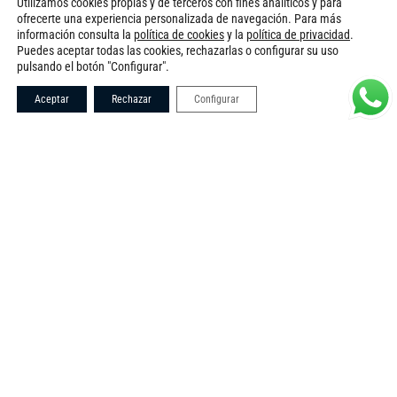
Utilizamos cookies propias y de terceros con fines analíticos y para
ofrecerte una experiencia personalizada de navegación. Para más
información consulta la
política de cookies
y la
política de privacidad
.
Puedes aceptar todas las cookies, rechazarlas o configurar su uso
pulsando el botón "Configurar".
Aceptar
Rechazar
Configurar
EN
FR
DE
ES
Desde 450€ al día
BENETEAU OCEANIS 411
El «Usted Primero» es un velero equipado hasta los
dientes, que hará las delicias de 12 personas durante
el día u 8 personas por la noche. Se alquila por días
sueltos entre semana, fines de semana completos o
semanas completas en verano. No dejes la
oportunidad de navegar este tragamillas cuyo